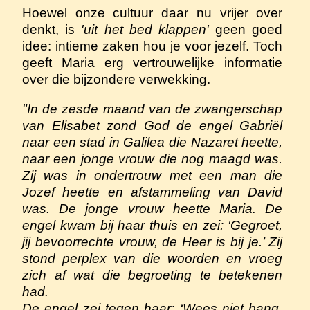
Hoewel onze cultuur daar nu vrijer over
denkt, is
'uit het bed klappen'
geen goed
idee: intieme zaken hou je voor jezelf. Toch
geeft Maria erg vertrouwelijke informatie
over die bijzondere verwekking.
"In de zesde maand van de zwangerschap
van Elisabet zond God de engel Gabriël
naar een stad in Galilea die Nazaret heette,
naar een jonge vrouw die nog maagd was.
Zij was in ondertrouw met een man die
Jozef heette en afstammeling van David
was. De jonge vrouw heette Maria. De
engel kwam bij haar thuis en zei: ‘Gegroet,
jij bevoorrechte vrouw, de Heer is bij je.’ Zij
stond perplex van die woorden en vroeg
zich af wat die begroeting te betekenen
had.
De engel zei tegen haar: ‘Wees niet bang,