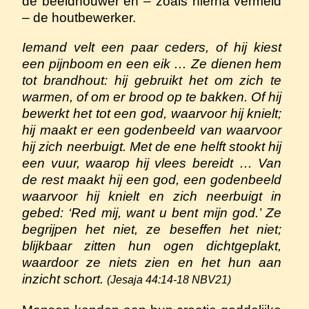
de beeldhouwer en – zoals hierna vermeld
– de houtbewerker.
Iemand velt een paar ceders, of hij kiest
een pijnboom en een eik … Ze dienen hem
tot brandhout: hij gebruikt het om zich te
warmen, of om er brood op te bakken. Of hij
bewerkt het tot een god, waarvoor hij knielt;
hij maakt er een godenbeeld van waarvoor
hij zich neerbuigt. Met de ene helft stookt hij
een vuur, waarop hij vlees bereidt … Van
de rest maakt hij een god, een godenbeeld
waarvoor hij knielt en zich neerbuigt in
gebed: ‘Red mij, want u bent mijn god.’ Ze
begrijpen het niet, ze beseffen het niet;
blijkbaar zitten hun ogen dichtgeplakt,
waardoor ze niets zien en het hun aan
inzicht schort.
(Jesaja 44:14-18 NBV21)